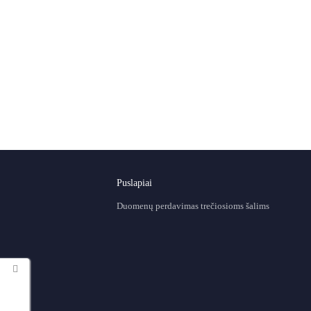
Puslapiai
Duomenų perdavimas trečiosioms šalims