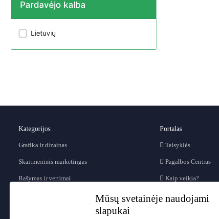
Pardavėjo kalba
Lietuvių
Kategorijos
Portalas
Grafika ir dizainas
Taisyklės
Skaitmeninis marketingas
Pagalbos Centras
Rašymas ir vertimai
Kaip veikia?
Video ir animacijos
D.U.K.
Mūsų svetainėje naudojami
slapukai
Muzika ir audio
Blog'as