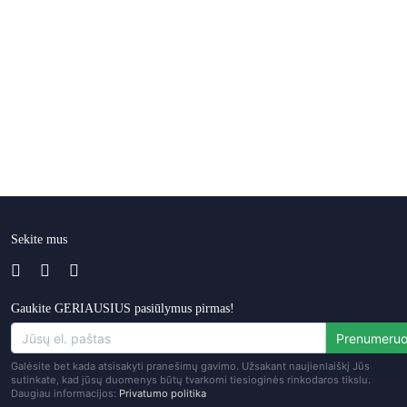
Sekite mus
Gaukite GERIAUSIUS pasiūlymus pirmas!
Prenumeruo
Galėsite bet kada atsisakyti pranešimų gavimo. Užsakant naujienlaiškį Jūs
sutinkate, kad jūsų duomenys būtų tvarkomi tiesioginės rinkodaros tikslu.
Daugiau informacijos:
Privatumo politika