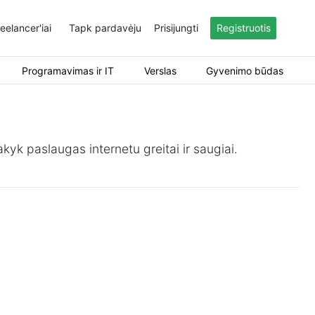
eelancer'iai
Tapk pardavėju
Prisijungti
Registruotis
Programavimas ir IT
Verslas
Gyvenimo būdas
kyk paslaugas internetu greitai ir saugiai.