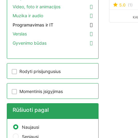
e-shopa Jū
5.0
(1)
Video, foto ir animacijos
Muzika ir audio
KA
Programavimas ir IT
Verslas
Gyvenimo būdas
Rodyti prisijungusius
Momentinis įsigyjimas
Rūšiuoti pagal
Naujausi
Seniausi