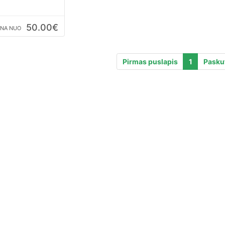
sų serveryje.
50.00€
INA NUO
Pirmas puslapis
1
Paskut