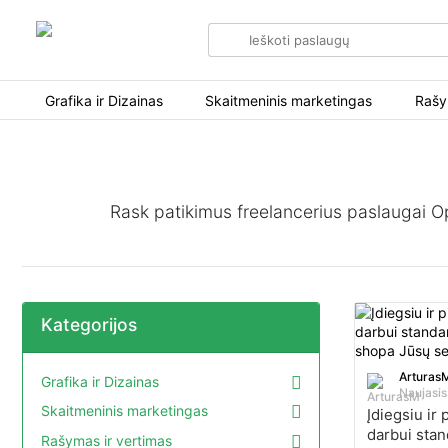
Search
for
items
Grafika ir Dizainas
Skaitmeninis marketingas
Rašy
Rask patikimus freelancerius paslaugai Ope
Kategorijos
Arturas
Grafika ir Dizainas
Naujasis
Skaitmeninis marketingas
Įdiegsiu ir 
darbui stan
Rašymas ir vertimas