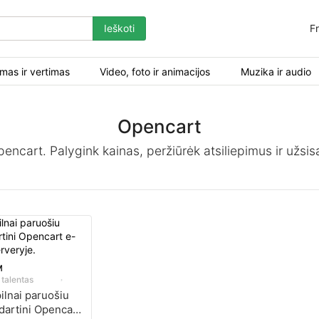
Ieškoti
Fr
mas ir vertimas
Video, foto ir animacijos
Muzika ir audio
Opencart
ncart. Palygink kainas, peržiūrėk atsiliepimus ir užsisa
M
 talentas
pilnai paruošiu
dartini Opencart