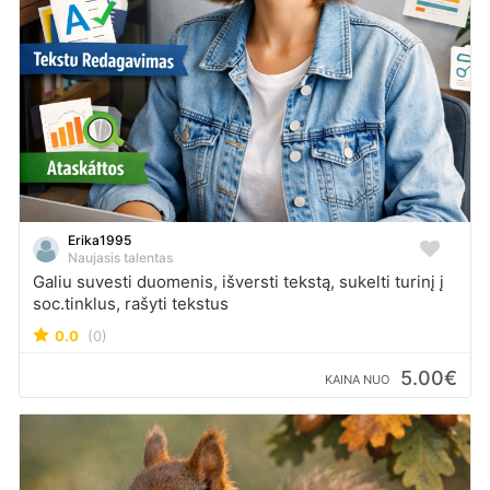
Erika1995
Naujasis talentas
Galiu suvesti duomenis, išversti tekstą, sukelti turinį į
soc.tinklus, rašyti tekstus
0.0
(0)
5.00€
KAINA NUO