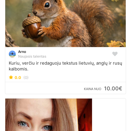
Arno
Naujasis talentas
Kuriu, verčiu ir redaguoju tekstus lietuvių, anglų ir rusų
kalbomis.
0.0
(0)
10.00€
KAINA NUO