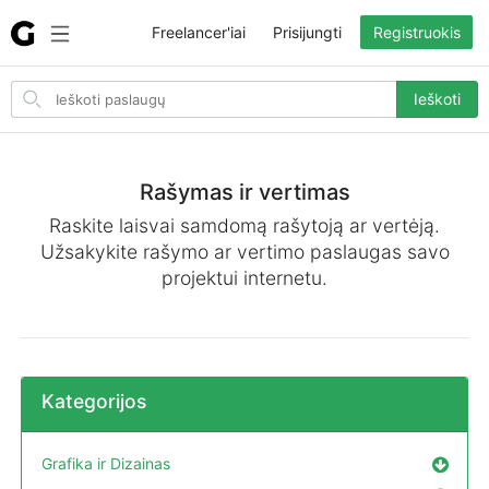
Freelancer'iai
Prisijungti
Registruokis
Search
Ieškoti
for
items
Rašymas ir vertimas
Raskite laisvai samdomą rašytoją ar vertėją.
Užsakykite rašymo ar vertimo paslaugas savo
projektui internetu.
Kategorijos
Grafika ir Dizainas