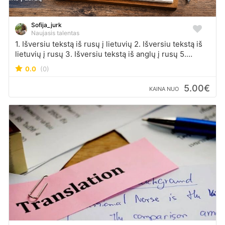
Sofija_jurk
Naujasis talentas
1. Išversiu tekstą iš rusų į lietuvių 2. Išversiu tekstą iš
lietuvių į rusų 3. Išversiu tekstą iš anglų į rusų 5.
Išversiu tekstą iš rusų į anglų 6. Išversiu tekstą iš anglų
0.0
(0)
į lietuvių 7. Išversiu tekstą iš lietuvių į anglų
Papildomai: • Redaguosiu ir patikrinsiu tekstus •
5.00€
KAINA NUO
Atliksiu vertimą natūraliai ir aiškiai • Užduotis atliksiu
kruopščiai ir laiku