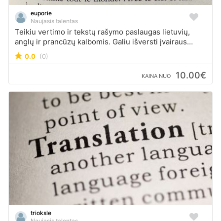
euporie
Naujasis talentas
Teikiu vertimo ir tekstų rašymo paslaugas lietuvių,
anglų ir prancūzų kalbomis. Galiu išversti įvairaus
pobūdžio tekstus, užtikrindama aiškumą ir tikslumą.
0.0
(0)
10.00€
KAINA NUO
trioksle
Naujasis talentas