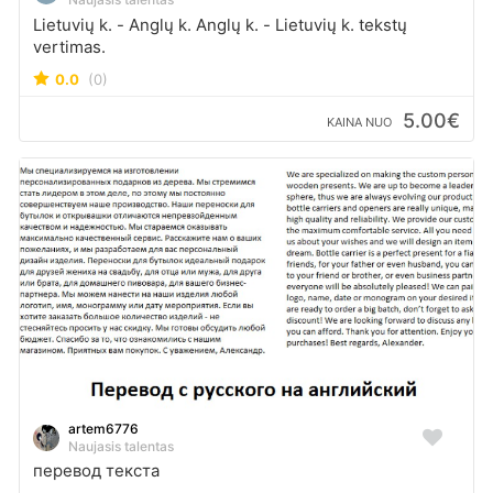
Lietuvių k. - Anglų k. Anglų k. - Lietuvių k. tekstų
vertimas.
0.0
(0)
5.00€
KAINA NUO
artem6776
Naujasis talentas
перевод текста