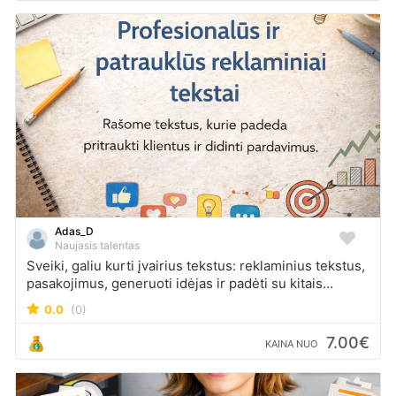
skatintų pirkti. Aktyvi komunikacija: Padedu
susirašinėti su pirkėjais prancūzais, atsakau į
klausimus ir padedu derėtis. Lokalizavimas: Pritaikau
jūsų prekių aprašymus prancūzakalbei auditorijai, kad
būtumėte lengviau randami. Dirbu greitai, atsakingai ir
lanksčiai – nuo vienkartinių skelbimų iki ilgalaikio
bendradarbiavimo. 📩 Susisiekite asmenine žinute ir
padėsiu Jūsų prekėms pasiekti Prancūzijos pirkėją!
Adas_D
Naujasis talentas
Sveiki, galiu kurti įvairius tekstus: reklaminius tekstus,
pasakojimus, generuoti idėjas ir padėti su kitais
rašymo darbais.
0.0
(0)
7.00€
KAINA NUO