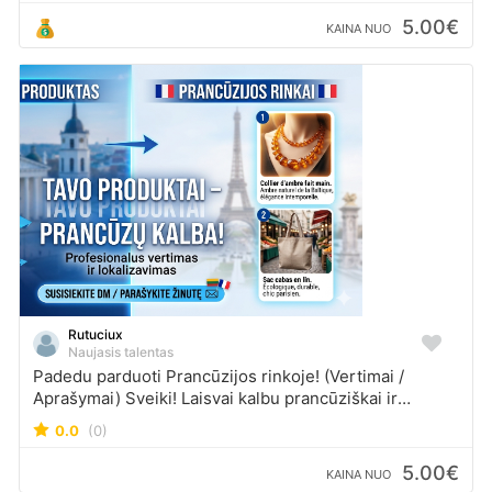
mokslinių teisinio vertimo žinių).
5.00€
KAINA NUO
Rutuciux
Naujasis talentas
Padedu parduoti Prancūzijos rinkoje! (Vertimai /
Aprašymai) Sveiki! Laisvai kalbu prancūziškai ir
padedu verslams bei privatiems pardavėjams
0.0
(0)
sėkmingai žengti į Prancūzijos rinką. Kuo galiu būti
naudinga: Produktų aprašymai: Profesionaliai išverčiu
5.00€
KAINA NUO
ir lokalizuoju tekstus (ne „Google Translate“!), kad jie