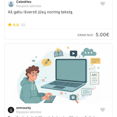
CelestHex
Naujasis talentas
Aš galiu išversti jūsų norimą tekstą.
0.0
(0)
5.00€
KAINA NUO
onmounty
Naujasis talentas