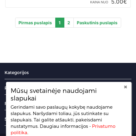
5.00€
KAINA NUO
Pirmas puslapis
1
2
Paskutinis puslapis
Kategorijos
Portalas
Mūsų svetainėje naudojami
slapukai
Puslapiai
Gerindami savo paslaugų kokybę naudojame
slapukus. Naršydami toliau, jūs sutinkate su
Sekite mus
slapukais. Tai galite atšaukti, pakeisdami
nustatymus.
Daugiau informacijos -
Privatumo
politika
.