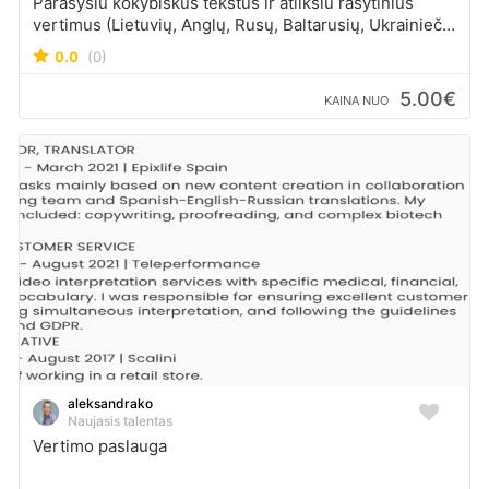
Parašysiu kokybiškus tekstus ir atliksiu rašytinius
vertimus (Lietuvių, Anglų, Rusų, Baltarusių, Ukrainiečių
kalbomis).
0.0
(0)
5.00€
KAINA NUO
aleksandrako
Naujasis talentas
Vertimo paslauga