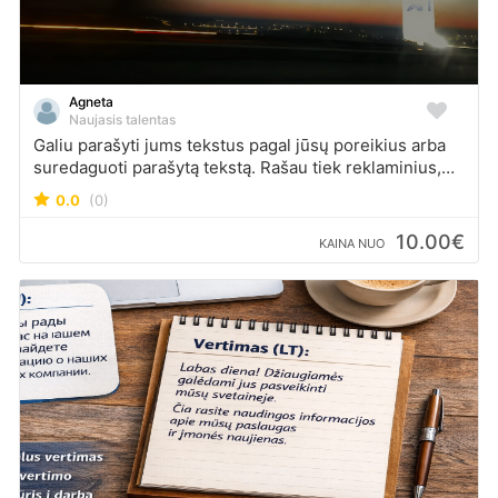
Agneta
Naujasis talentas
Galiu parašyti jums tekstus pagal jūsų poreikius arba
suredaguoti parašytą tekstą. Rašau tiek reklaminius,
tiek mokslinius, tiek kūrybinius. Taip pat, galiu ir versti
0.0
(0)
tekstus iš užsienio kalbos į lietuvių ir atvirkščiai.
10.00€
KAINA NUO