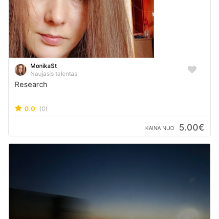
MonikaSt
Naujasis talentas
Research
0.0
(0)
5.00€
KAINA NUO