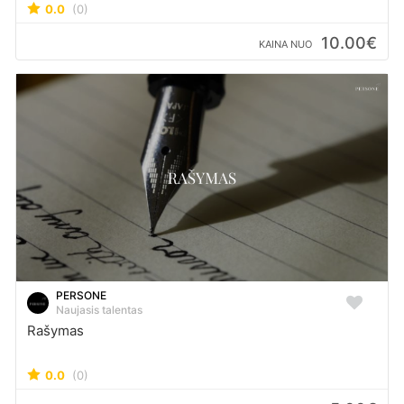
0.0
(0)
10.00€
KAINA NUO
PERSONE
Naujasis talentas
Rašymas
0.0
(0)