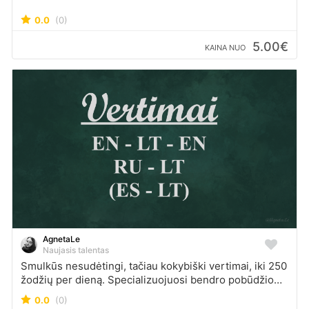
0.0
(0)
5.00€
KAINA NUO
AgnetaLe
Naujasis talentas
Smulkūs nesudėtingi, tačiau kokybiški vertimai, iki 250
žodžių per dieną. Specializuojuosi bendro pobūdžio
tekstuose, straipsniuose, turizmo temomis, galiu
0.0
(0)
išversti ir nesudėtingus teisinius straipsnius (turiu