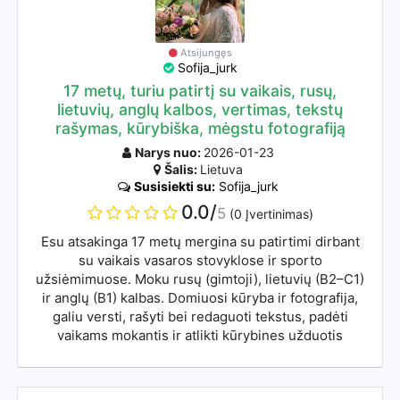
Atsijungęs
Sofija_jurk
17 metų, turiu patirtį su vaikais, rusų,
lietuvių, anglų kalbos, vertimas, tekstų
rašymas, kūrybiška, mėgstu fotografiją
Narys nuo:
2026-01-23
Šalis:
Lietuva
Susisiekti su:
Sofija_jurk
0.0/
5
(0 Įvertinimas)
Esu atsakinga 17 metų mergina su patirtimi dirbant
su vaikais vasaros stovyklose ir sporto
užsiėmimuose. Moku rusų (gimtoji), lietuvių (B2–C1)
ir anglų (B1) kalbas. Domiuosi kūryba ir fotografija,
galiu versti, rašyti bei redaguoti tekstus, padėti
vaikams mokantis ir atlikti kūrybines užduotis