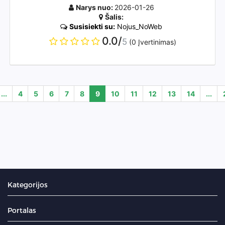
Narys nuo:
2026-01-26
Šalis:
Susisiekti su:
Nojus_NoWeb
0.0/
5
(0 Įvertinimas)
...
4
5
6
7
8
9
10
11
12
13
14
...
Kategorijos
Portalas