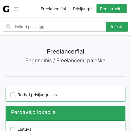
Freelancer'iai
Prisijungti
Registruokis
Search
Ieškoti
for
items
Freelancer'iai
Pagrindinis / Freelancerių paieška
Rodyti prisijungusius
Pardavėjo lokacija
Lietuva