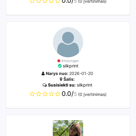
0.0/
5
(0 Įvertinimas)
Atsijungęs
silkprint
Narys nuo:
2026-01-20
Šalis:
Susisiekti su:
silkprint
0.0/
5
(0 Įvertinimas)