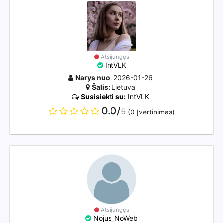
Atsijungęs
IntVLK
Narys nuo:
2026-01-26
Šalis:
Lietuva
Susisiekti su:
IntVLK
0.0/
5
(0 Įvertinimas)
Atsijungęs
Nojus_NoWeb