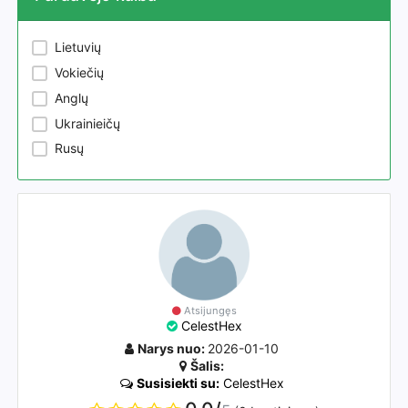
Lietuvių
Vokiečių
Anglų
Ukrainieičų
Rusų
Atsijungęs
CelestHex
Narys nuo:
2026-01-10
Šalis:
Susisiekti su:
CelestHex