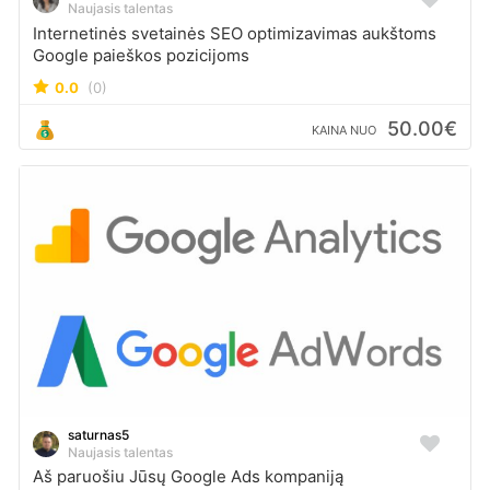
Naujasis talentas
Internetinės svetainės SEO optimizavimas aukštoms
Google paieškos pozicijoms
0.0
(0)
50.00€
KAINA NUO
saturnas5
Naujasis talentas
Aš paruošiu Jūsų Google Ads kompaniją