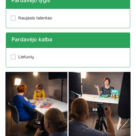
Pardavėjo lygis
Naujasis talentas
Pardavėjo kalba
Lietuvių