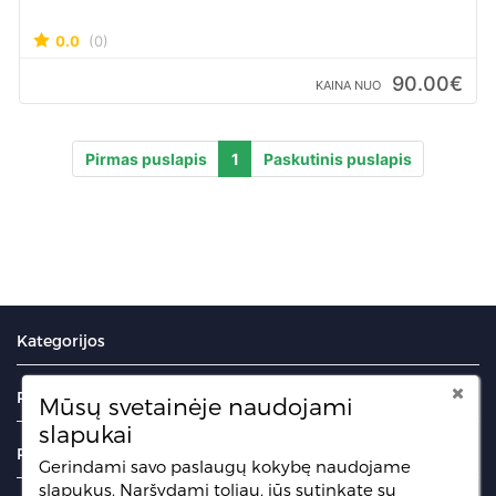
0.0
(0)
90.00€
KAINA NUO
Pirmas puslapis
1
Paskutinis puslapis
Kategorijos
Portalas
Mūsų svetainėje naudojami
slapukai
Puslapiai
Gerindami savo paslaugų kokybę naudojame
slapukus. Naršydami toliau, jūs sutinkate su