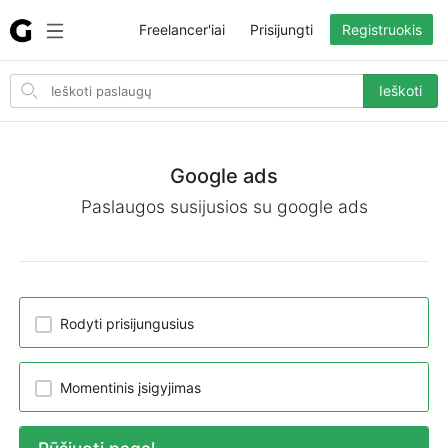
Freelancer'iai
Prisijungti
Registruokis
Search
Ieškoti
for
items
Google ads
Paslaugos susijusios su google ads
Rodyti prisijungusius
Momentinis įsigyjimas