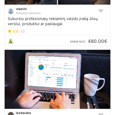
vladvin
Naujasis talentas
Sukursiu profesionalų reklaminį vaizdo įrašą Jūsų
verslui, produktui ar paslaugai
0.0
(0)
480.00€
KAINA NUO
lazdauske