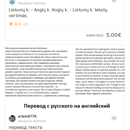
Naujasis talentas
Lietuvių k. - Anglų k. Anglų k. - Lietuvių k. tekstų
vertimas.
0.0
(0)
5.00€
KAINA NUO
artem6776
Naujasis talentas
перевод текста