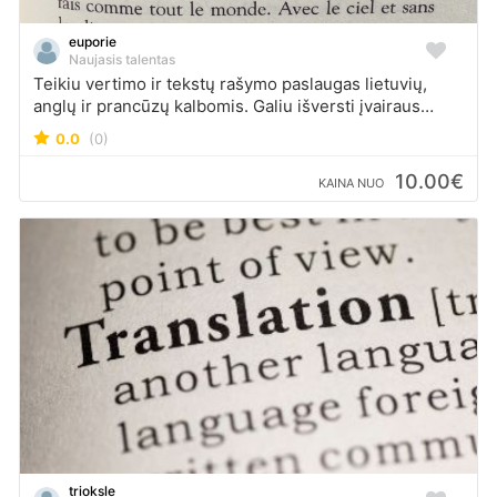
euporie
Naujasis talentas
Teikiu vertimo ir tekstų rašymo paslaugas lietuvių,
anglų ir prancūzų kalbomis. Galiu išversti įvairaus
pobūdžio tekstus, užtikrindama aiškumą ir tikslumą.
0.0
(0)
10.00€
KAINA NUO
trioksle