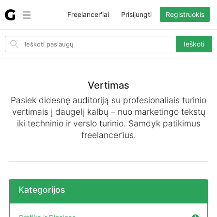
Freelancer'iai
Prisijungti
Registruokis
Search
Ieškoti
for
items
Vertimas
Pasiek didesnę auditoriją su profesionaliais turinio
vertimais į daugelį kalbų – nuo marketingo tekstų
iki techninio ir verslo turinio. Samdyk patikimus
freelancer’ius.
Kategorijos