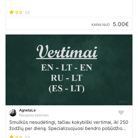
0.0
(0)
5.00€
KAINA NUO
AgnetaLe
Naujasis talentas
Smulkūs nesudėtingi, tačiau kokybiški vertimai, iki 250
žodžių per dieną. Specializuojuosi bendro pobūdžio
tekstuose, straipsniuose, turizmo temomis, galiu
0.0
(0)