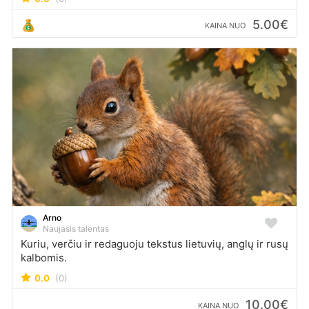
išversti ir nesudėtingus teisinius straipsnius (turiu
mokslinių teisinio vertimo žinių).
5.00€
KAINA NUO
Arno
Naujasis talentas
Kuriu, verčiu ir redaguoju tekstus lietuvių, anglų ir rusų
kalbomis.
0.0
(0)
10.00€
KAINA NUO