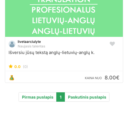
livetaarciulyte
Naujasis talentas
Išversiu jūsų tekstą anglų-lietuvių-anglų k.
0.0
(0)
8.00€
KAINA NUO
Pirmas puslapis
1
Paskutinis puslapis