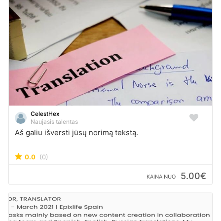
CelestHex
Naujasis talentas
Aš galiu išversti jūsų norimą tekstą.
0.0
(0)
5.00€
KAINA NUO