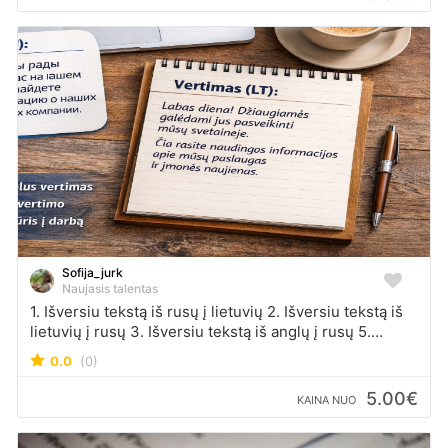
Sofija_jurk
Naujasis talentas
1. Išversiu tekstą iš rusų į lietuvių 2. Išversiu tekstą iš
lietuvių į rusų 3. Išversiu tekstą iš anglų į rusų 5.
Išversiu tekstą iš rusų į anglų 6. Išversiu tekstą iš anglų
0.0
(0)
į lietuvių 7. Išversiu tekstą iš lietuvių į anglų
Papildomai: • Redaguosiu ir patikrinsiu tekstus •
5.00€
KAINA NUO
Atliksiu vertimą natūraliai ir aiškiai • Užduotis atliksiu
kruopščiai ir laiku