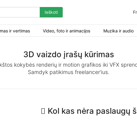
Ieškoti
Fr
mas ir vertimas
Video, foto ir animacijos
Muzika ir audio
3D vaizdo įrašų kūrimas
ukštos kokybės renderių ir motion grafikos iki VFX spre
Samdyk patikimus freelancer’ius.
Kol kas nėra paslaugų ši