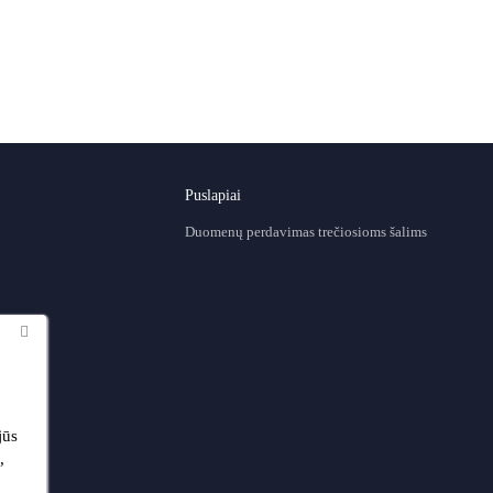
Puslapiai
Duomenų perdavimas trečiosioms šalims
jūs
,