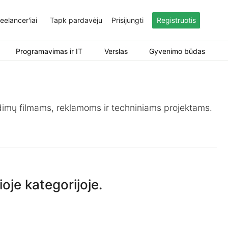
eelancer'iai
Tapk pardavėju
Prisijungti
Registruotis
Programavimas ir IT
Verslas
Gyvenimo būdas
ndimų filmams, reklamoms ir techniniams projektams.
oje kategorijoje.