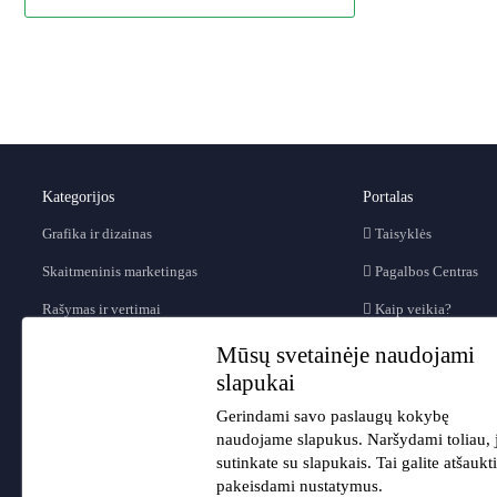
Kategorijos
Portalas
Grafika ir dizainas
Taisyklės
Skaitmeninis marketingas
Pagalbos Centras
Rašymas ir vertimai
Kaip veikia?
Video ir animacijos
D.U.K.
Mūsų svetainėje naudojami
slapukai
Muzika ir audio
Blog'as
Gerindami savo paslaugų kokybę
Programavimas ir IT
Forumas
naudojame slapukus. Naršydami toliau, 
Verslas
Apie mus
sutinkate su slapukais. Tai galite atšaukti
pakeisdami nustatymus.