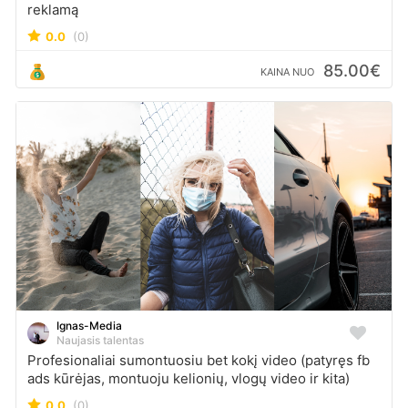
reklamą
0.0
(0)
85.00€
KAINA NUO
Ignas-Media
Naujasis talentas
Profesionaliai sumontuosiu bet kokį video (patyręs fb
ads kūrėjas, montuoju kelionių, vlogų video ir kita)
0.0
(0)