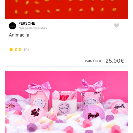
PERSONE
Naujasis talentas
Animacija
0.0
(0)
25.00€
KAINA NUO