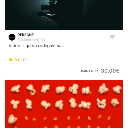
PERSONE
Naujasis talentas
Video ir garso redagavimas
0.0
(0)
30.00€
KAINA NUO