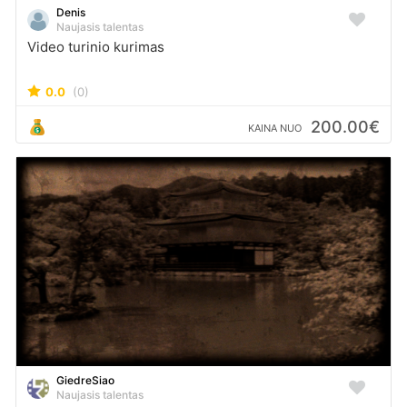
Denis
Naujasis talentas
Video turinio kurimas
0.0
(0)
200.00€
KAINA NUO
GiedreSiao
Naujasis talentas