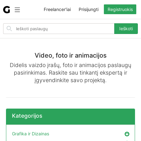
Freelancer'iai
Prisijungti
Registruokis
Search
Ieškoti
for
items
Video, foto ir animacijos
Didelis vaizdo įrašų, foto ir animacijos paslaugų
pasirinkimas. Raskite sau tinkantį ekspertą ir
įgyvendinkite savo projektą.
Kategorijos
Grafika ir Dizainas