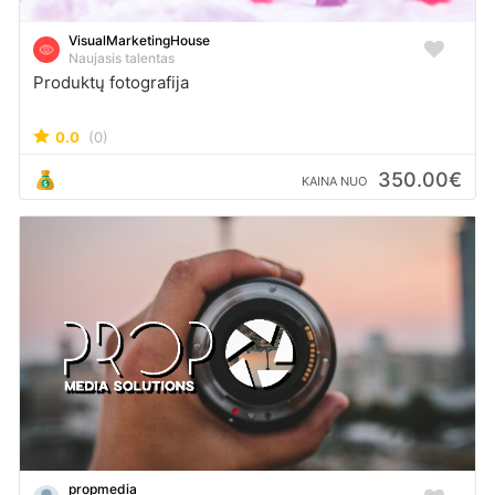
VisualMarketingHouse
Naujasis talentas
Produktų fotografija
0.0
(0)
350.00€
KAINA NUO
propmedia