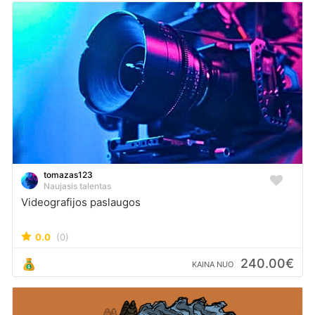
tomazas123
Naujasis talentas
Videografijos paslaugos
0.0
(0)
240.00€
KAINA NUO