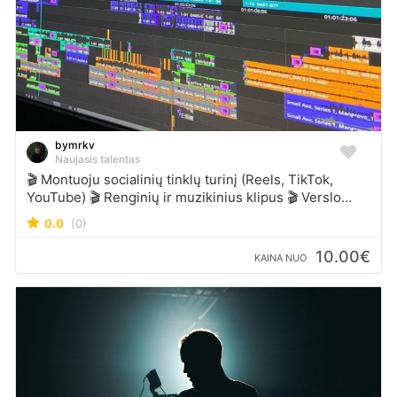
bymrkv
Naujasis talentas
🎬 Montuoju socialinių tinklų turinį (Reels, TikTok,
YouTube) 🎬 Renginių ir muzikinius klipus 🎬 Verslo
reklaminius filmukus, produktų pristatymus 🎬
0.0
(0)
Kūrybišką montažą su efektais, titrais, spalvų korekcija
👉 Kodėl verta? Nes man svarbiausia jūsų idėja,
10.00€
KAINA NUO
kokybė ir rezultatas, kuris išsiskiria. Parašykite man –
aptarsime jūsų viziją ir sukursime video, kurį bus
malonu žiūrėti bei dalintis.