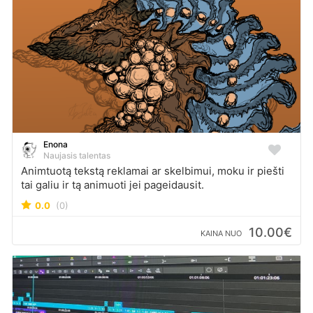
Enona
Naujasis talentas
Animtuotą tekstą reklamai ar skelbimui, moku ir piešti
tai galiu ir tą animuoti jei pageidausit.
0.0
(0)
10.00€
KAINA NUO