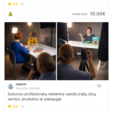
0.0
(0)
10.00€
KAINA NUO
vladvin
Naujasis talentas
Sukursiu profesionalų reklaminį vaizdo įrašą Jūsų
verslui, produktui ar paslaugai
0.0
(0)