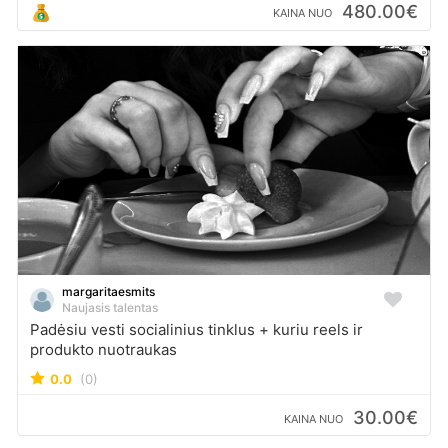
480.00€
KAINA NUO
margaritaesmits
Naujasis talentas
Padėsiu vesti socialinius tinklus + kuriu reels ir
produkto nuotraukas
0.0
(0)
30.00€
KAINA NUO