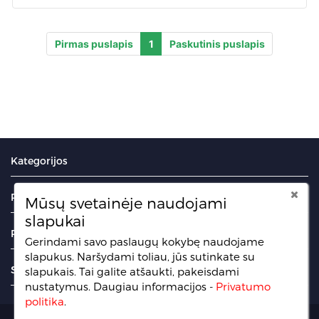
Pirmas puslapis
1
Paskutinis puslapis
Kategorijos
Portalas
Mūsų svetainėje naudojami
slapukai
Puslapiai
Gerindami savo paslaugų kokybę naudojame
slapukus. Naršydami toliau, jūs sutinkate su
Sekite mus
slapukais. Tai galite atšaukti, pakeisdami
nustatymus.
Daugiau informacijos -
Privatumo
politika
.