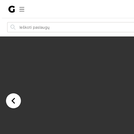
Search
for
items