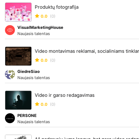
Produktų fotografija
0.0
(0)
VisualMarketingHouse
Naujasis talentas
Video montavimas reklamai, socialiniams tinklams
0.0
(0)
GiedreSiao
Naujasis talentas
Video ir garso redagavimas
0.0
(0)
PERSONE
Naujasis talentas