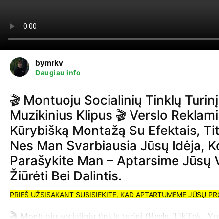
bymrkv
Daugiau info
Mane įkvepia kurti vizualiai patrauklų turinį, kuris ne tik gražiai a
🎬 Montuoju Socialinių Tinklų Turinį
klientų, kurie nori kūrybiško ir profesionalaus video už prieinamą 
Muzikinius Klipus 🎬 Verslo Reklam
Kūrybišką Montažą Su Efektais, Tit
Šalis
Nes Man Svarbiausia Jūsų Idėja, Kok
Kalbos
Teigiami atsiliepimai
Parašykite Man – Aptarsime Jūsų V
Paskutinis įvykdymas
Žiūrėti Bei Dalintis.
PRIEŠ UŽSISAKANT SUSISIEKITE, KAD APTARTUMĖME JŪSŲ PR
🎬 Montuoju socialinių tinklų turinį (Reels, TikTok, Y