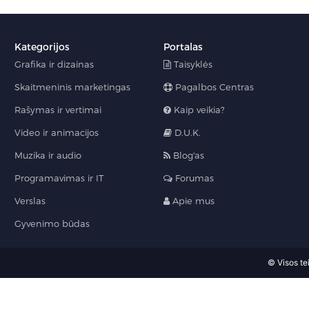
Kategorijos
Portalas
Grafika ir dizainas
Taisyklės
Skaitmeninis marketingas
Pagalbos Centras
Rašymas ir vertimai
Kaip veikia?
Video ir animacijos
D.U.K.
Muzika ir audio
Blog'as
Programavimas ir IT
Forumas
Verslas
Apie mus
Gyvenimo būdas
© Visos te