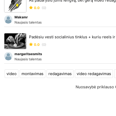
Aš padarysiu jums lengvą, bet gerą video redag
0.0
(0)
Msksmr
Naujasis talentas
Padėsiu vesti socialinius tinklus + kuriu reels 
0.0
(0)
margaritaesmits
Naujasis talentas
video
montavimas
redagavimas
video redagavimas
Nuosavybė priklauso