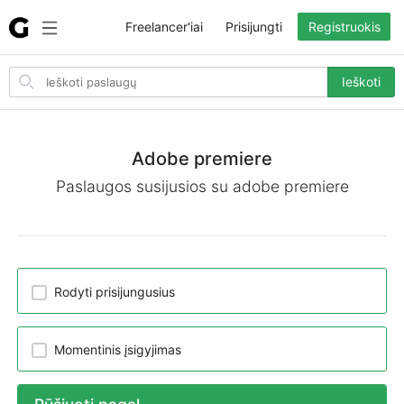
Freelancer'iai
Prisijungti
Registruokis
Search
Ieškoti
for
items
Adobe premiere
Paslaugos susijusios su adobe premiere
Rodyti prisijungusius
Momentinis įsigyjimas