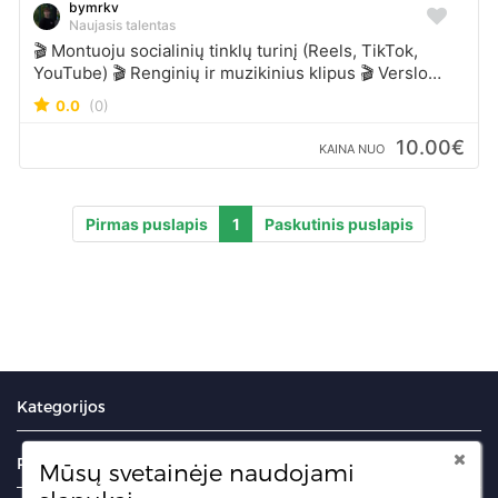
bymrkv
Naujasis talentas
🎬 Montuoju socialinių tinklų turinį (Reels, TikTok,
YouTube) 🎬 Renginių ir muzikinius klipus 🎬 Verslo
reklaminius filmukus, produktų pristatymus 🎬
0.0
(0)
Kūrybišką montažą su efektais, titrais, spalvų korekcija
👉 Kodėl verta? Nes man svarbiausia jūsų idėja,
10.00€
KAINA NUO
kokybė ir rezultatas, kuris išsiskiria. Parašykite man –
aptarsime jūsų viziją ir sukursime video, kurį bus
malonu žiūrėti bei dalintis.
Pirmas puslapis
1
Paskutinis puslapis
Kategorijos
Portalas
Mūsų svetainėje naudojami