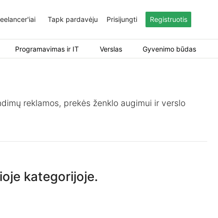
eelancer'iai
Tapk pardavėju
Prisijungti
Registruotis
Programavimas ir IT
Verslas
Gyvenimo būdas
endimų reklamos, prekės ženklo augimui ir verslo
oje kategorijoje.