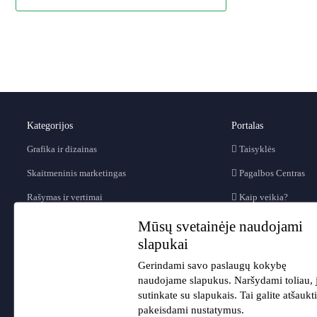
Kategorijos
Portalas
Grafika ir dizainas
Taisyklės
Skaitmeninis marketingas
Pagalbos Centras
Rašymas ir vertimai
Kaip veikia?
Video ir animacijos
D.U.K.
Mūsų svetainėje naudojami
slapukai
Muzika ir audio
Blog'as
Gerindami savo paslaugų kokybę
Programavimas ir IT
Forumas
naudojame slapukus. Naršydami toliau, 
Verslas
Apie mus
sutinkate su slapukais. Tai galite atšaukti
pakeisdami nustatymus.