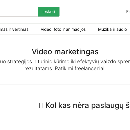
Ieškoti
Fr
mas ir vertimas
Video, foto ir animacijos
Muzika ir audio
Video marketingas
uo strategijos ir turinio kūrimo iki efektyvių vaizdo spr
rezultatams. Patikimi freelancer’iai.
Kol kas nėra paslaugų ši