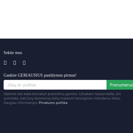
Sekite mus
Gaukite GERIAUSIUS pasiūlymus pirmas!
Prenumeruo
Galėsite bet kada atsisakyti pranešimų gavimo. Užsakant naujienlaiškį Jūs
sutinkate, kad jūsų duomenys būtų tvarkomi tiesioginės rinkodaros tikslu.
Daugiau informacijos:
Privatumo politika