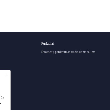
Puslapiai
Duomenų perdavimas trečiosioms šalims
jūs
,