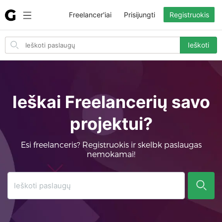
Freelancer'iai
Prisijungti
Registruokis
Search
Ieškoti
for
items
Ieškai Freelancerių savo
projektui?
Esi freelanceris? Registruokis ir skelbk paslaugas
nemokamai!