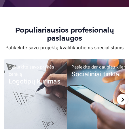
Populiariausios profesionalų
paslaugos
Patikėkite savo projektą kvalifikuotiems specialistams
Sukurkite savo prekės
Pasiekite dar daugiau klient
Socialiniai tinklai
ženklą
Logotipų kurimas