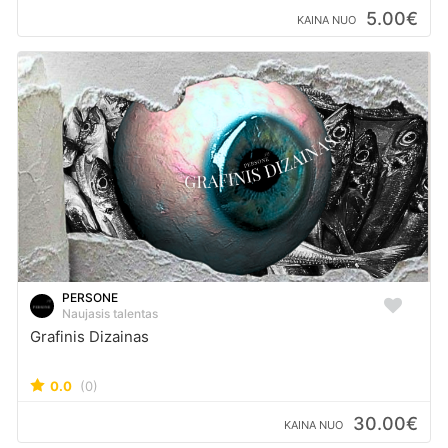
5.00€
KAINA NUO
PERSONE
Naujasis talentas
Grafinis Dizainas
0.0
(0)
30.00€
KAINA NUO