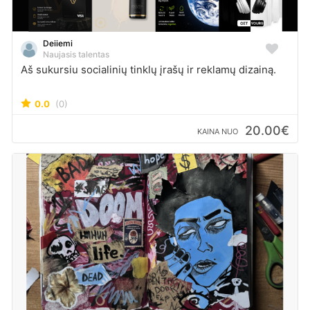
Deiiemi
Naujasis talentas
Aš sukursiu socialinių tinklų įrašų ir reklamų dizainą.
0.0
(0)
20.00€
KAINA NUO