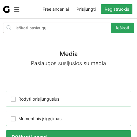
Freelancer'iai
Prisijungti
Registruokis
Search
Ieškoti
for
items
Media
Paslaugos susijusios su media
Rodyti prisijungusius
Momentinis įsigyjimas