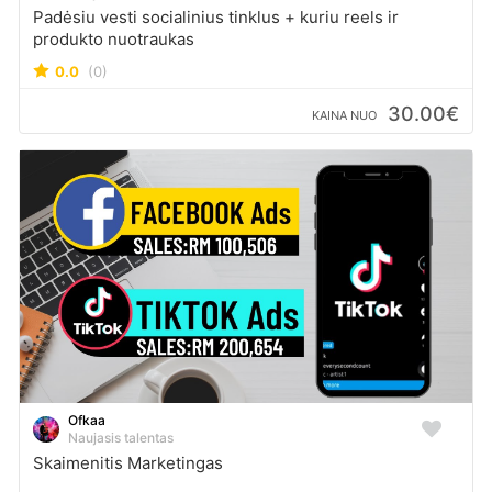
Padėsiu vesti socialinius tinklus + kuriu reels ir
produkto nuotraukas
0.0
(0)
30.00€
KAINA NUO
Ofkaa
Naujasis talentas
Skaimenitis Marketingas