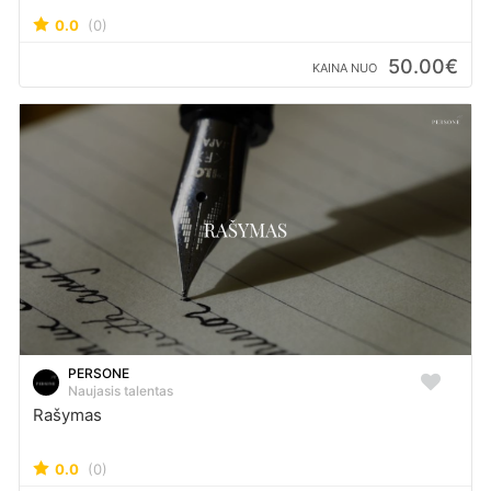
0.0
(0)
50.00€
KAINA NUO
PERSONE
Naujasis talentas
Rašymas
0.0
(0)