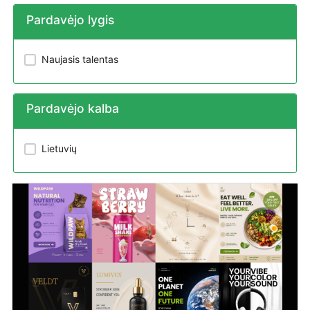
Pardavėjo lygis
Naujasis talentas
Pardavėjo kalba
Lietuvių