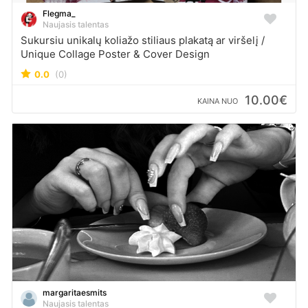
Flegma_
Naujasis talentas
Sukursiu unikalų koliažo stiliaus plakatą ar viršelį /
Unique Collage Poster & Cover Design
0.0
(0)
10.00€
KAINA NUO
margaritaesmits
Naujasis talentas