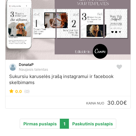
DonataP
Naujasis talentas
Sukursiu karuselės įrašą instagramui ir facebook
skelbimams
0.0
(0)
30.00€
KAINA NUO
Pirmas puslapis
1
Paskutinis puslapis