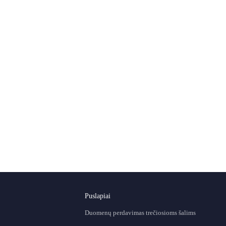
Puslapiai
Duomenų perdavimas trečiosioms šalims