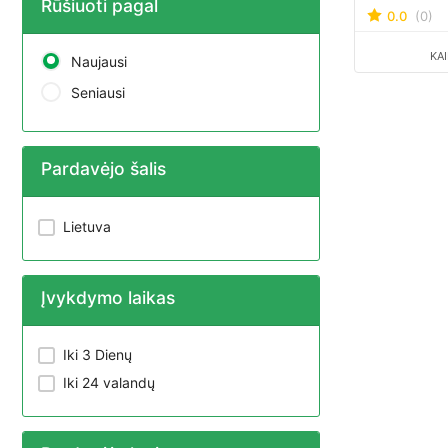
Rūšiuoti pagal
produkto n
0.0
(0)
KA
Naujausi
Seniausi
Pardavėjo šalis
Lietuva
Įvykdymo laikas
Iki 3 Dienų
Iki 24 valandų