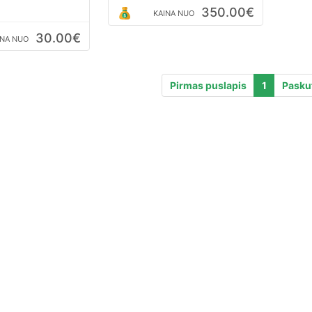
uotraukas
350.00€
KAINA NUO
30.00€
INA NUO
Pirmas puslapis
1
Paskut