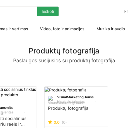
Ieškoti
Fr
mas ir vertimas
Video, foto ir animacijos
Muzika ir audio
Produktų fotografija
Paslaugos susijusios su produktų fotografija
VisualMarketingHouse
Naujasis talentas
taesmits
Produktų fotografija
 talentas
ti socialinius
0.0
(0)
riu reels ir