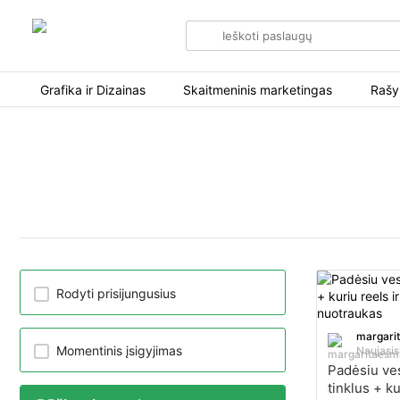
Search
for
items
Grafika ir Dizainas
Skaitmeninis marketingas
Rašy
Rodyti prisijungusius
margari
Momentinis įsigyjimas
Naujasis
Padėsiu ves
tinklus + ku