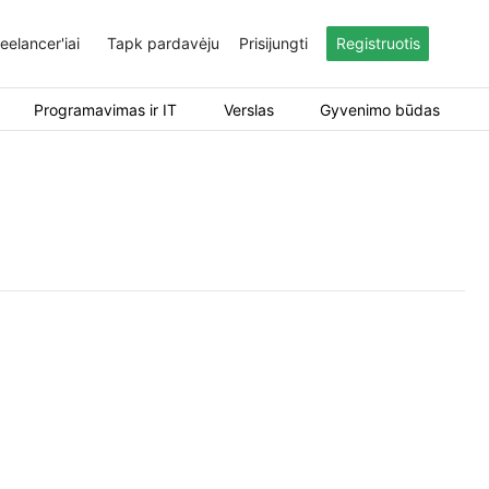
eelancer'iai
Tapk pardavėju
Prisijungti
Registruotis
Programavimas ir IT
Verslas
Gyvenimo būdas