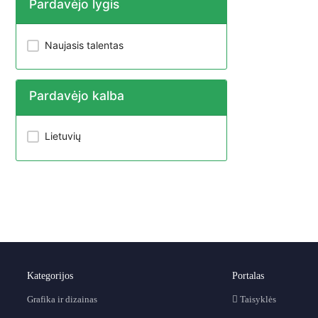
Pardavėjo lygis
Naujasis talentas
Pardavėjo kalba
Lietuvių
Kategorijos
Portalas
Grafika ir dizainas
Taisyklės