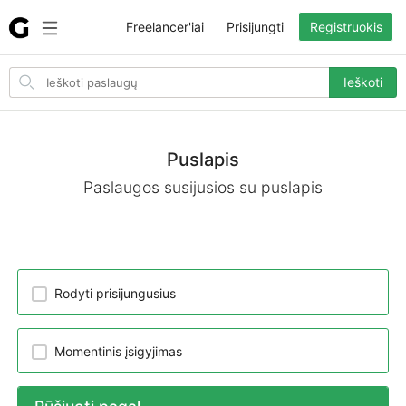
Freelancer'iai
Prisijungti
Registruokis
Search
Ieškoti
for
items
Puslapis
Paslaugos susijusios su puslapis
Rodyti prisijungusius
Momentinis įsigyjimas