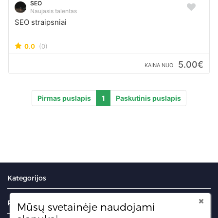
SEO
Naujasis talentas
SEO straipsniai
0.0
(0)
5.00€
KAINA NUO
Pirmas puslapis
1
Paskutinis puslapis
Kategorijos
Portalas
Mūsų svetainėje naudojami