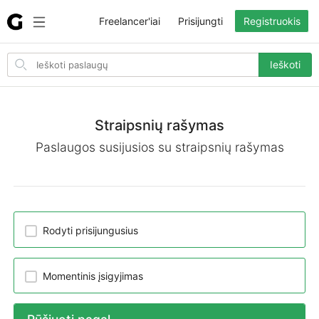
Freelancer'iai
Prisijungti
Registruokis
Search
Ieškoti
for
items
Straipsnių rašymas
Paslaugos susijusios su straipsnių rašymas
Rodyti prisijungusius
Momentinis įsigyjimas