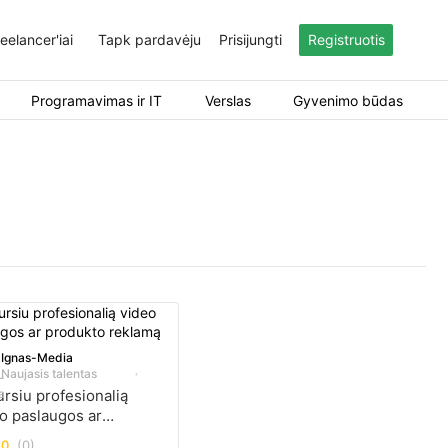
eelancer'iai
Tapk pardavėju
Prisijungti
Registruotis
Programavimas ir IT
Verslas
Gyvenimo būdas
Ignas-Media
Naujasis talentas
rsiu profesionalią
o paslaugos ar
ukto reklamą
.0
(0)