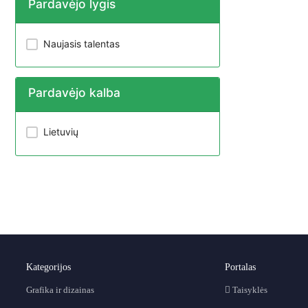
Pardavėjo lygis
Naujasis talentas
Pardavėjo kalba
Lietuvių
Kategorijos
Portalas
Grafika ir dizainas
Taisyklės