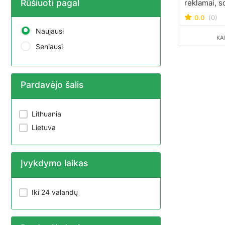
Rūšiuoti pagal
reklamai, s
tinklams ir 
0.0
(0)
for advertis
Naujausi
media, etc.
KA
Seniausi
Pardavėjo šalis
Lithuania
Lietuva
Įvykdymo laikas
Iki 24 valandų