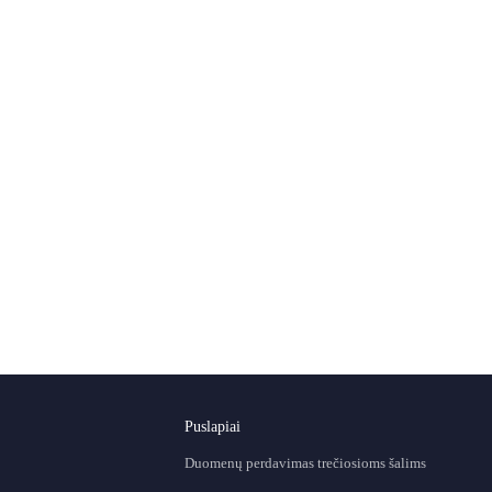
Puslapiai
Duomenų perdavimas trečiosioms šalims