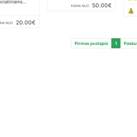
ocialiniams
50.00€
KAINA NUO
kt. Video editing
ing, social
20.00€
INA NUO
Pirmas puslapis
1
Paskut