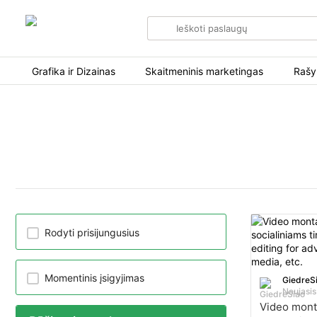
Search
for
items
Grafika ir Dizainas
Skaitmeninis marketingas
Rašy
Rodyti prisijungusius
Momentinis įsigyjimas
GiedreS
Naujasis
Video mon