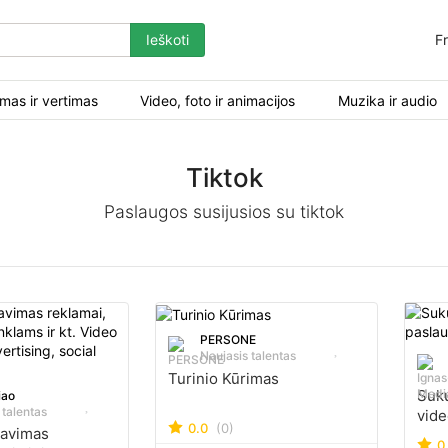
Ieškoti
Fr
mas ir vertimas
Video, foto ir animacijos
Muzika ir audio
Tiktok
Paslaugos susijusios su tiktok
PERSONE
Naujasis talentas
Turinio Kūrimas
Suku
iao
 talentas
vide
0.0
(0)
tavimas
prod
0