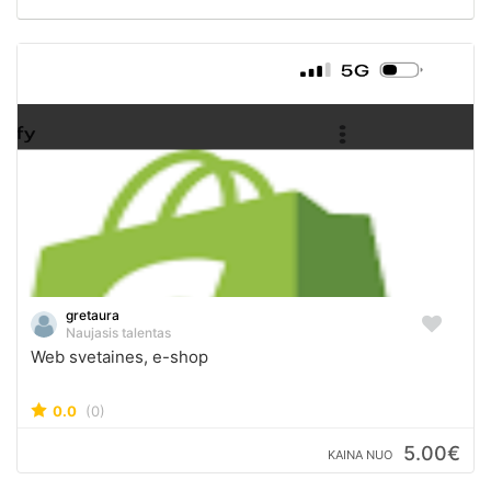
gretaura
Naujasis talentas
Web svetaines, e-shop
0.0
(0)
5.00€
KAINA NUO