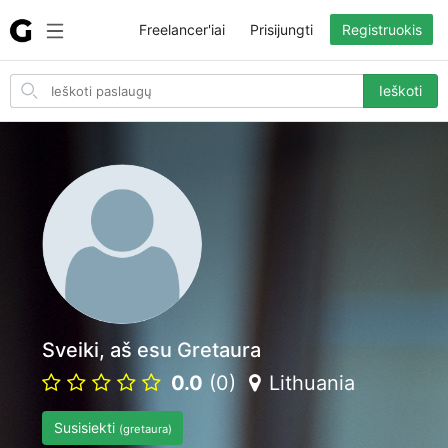
Freelancer'iai
Prisijungti
Registruokis
Search
Ieškoti
for
items
Sveiki, aš esu Gretaura
0.0
(0)
Lithuania
Susisiekti
(gretaura)