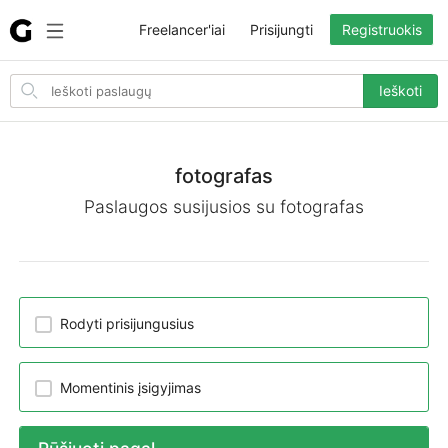
Freelancer'iai
Prisijungti
Registruokis
Search
Ieškoti
for
items
fotografas
Paslaugos susijusios su fotografas
Rodyti prisijungusius
Momentinis įsigyjimas