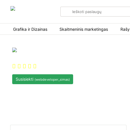
Search
for
items
Grafika ir Dizainas
Skaitmeninis marketingas
Rašy
Sveiki, aš esu We
0.0
(0)
Susisiekti
(webdeveloper_simas)
Narys nuo:
2025-12-04