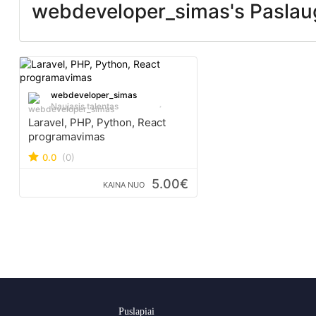
webdeveloper_simas's Paslau
webdeveloper_simas
Naujasis talentas
Laravel, PHP, Python, React
programavimas
0.0
(0)
5.00€
KAINA NUO
Puslapiai