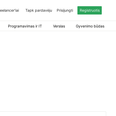
eelancer'iai
Tapk pardavėju
Prisijungti
Registruotis
Programavimas ir IT
Verslas
Gyvenimo būdas