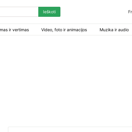
Ieškoti
Fr
mas ir vertimas
Video, foto ir animacijos
Muzika ir audio
bdeveloper_simas